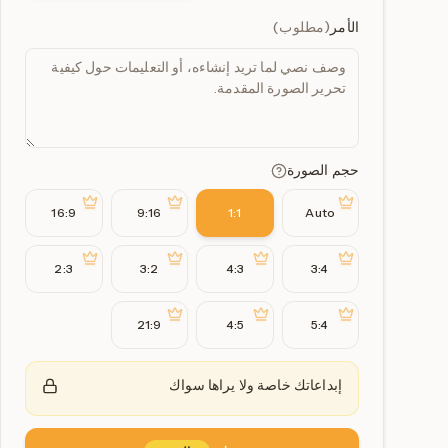
الأمر
(
مطلوب
)
حجم الصورة
16:9
9:16
1:1
Auto
2:3
3:2
4:3
3:4
21:9
4:5
5:4
إبداعاتك خاصة ولا يراها سواك