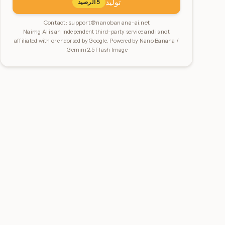
توليد
5
الرصيد
Contact:
support@nanobanana-ai.net
Naimg AI is an independent third-party service and is not
affiliated with or endorsed by Google. Powered by Nano Banana /
Gemini 2.5 Flash Image.