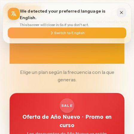
Naimg AI
We detected your preferred language is
English.
Naimg AI is an independent product and is not affiliated with Google. Powered by Nano
This banner will close in 5s if you don't act.
Banana / Gemini 2.5 Flash Image.
Precios simples y
Switch to English
profesionales para
creadores serios.
Elige un plan según la frecuencia con la que
generas.
SALE
Oferta de Año Nuevo · Promo en
curso
Los descuentos de Año Nuevo ya están