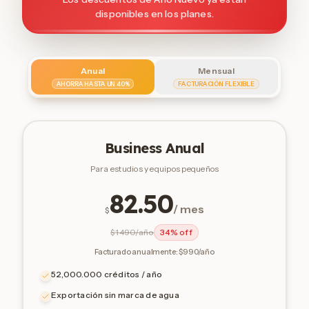
disponibles en los planes.
Anual
Mensual
AHORRA HASTA UN 40%
FACTURACIÓN FLEXIBLE
Business Anual
Para estudios y equipos pequeños
82.50
/ mes
$
$
1490/año
34% off
Facturado anualmente: $990/año
52,000.000 créditos / año
Exportación sin marca de agua