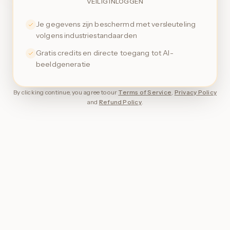
VEILIG INLOGGEN
Je gegevens zijn beschermd met versleuteling
volgens industriestandaarden
Gratis credits en directe toegang tot AI-
beeldgeneratie
By clicking continue, you agree to our
Terms of Service
,
Privacy Policy
and
Refund Policy
.