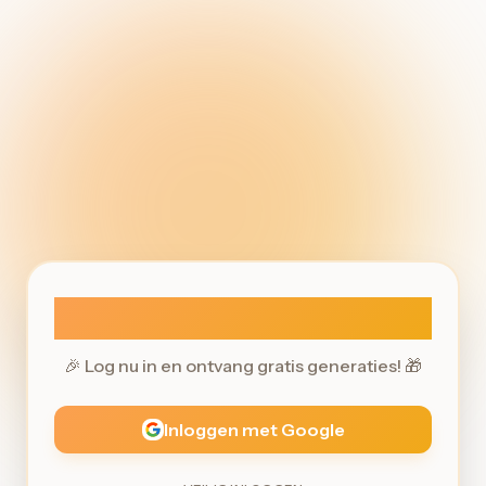
Inloggen
🎉 Log nu in en ontvang gratis generaties! 🎁
Inloggen met Google